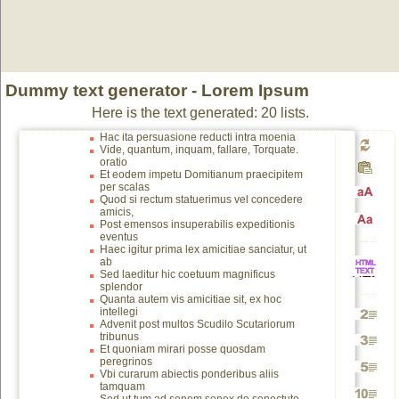
Dummy text generator -
Lorem Ipsum
Here is the text generated: 20 lists.
Hac ita persuasione reducti intra moenia
Vide, quantum, inquam, fallare, Torquate.
oratio
Gener
Et eodem impetu Domitianum praecipitem
per scalas
Quod si rectum statuerimus vel concedere
To
amicis,
a
Post emensos insuperabilis expeditionis
eventus
To
Haec igitur prima lex amicitiae sanciatur, ut
ab
capital
new
Sed laeditur hic coetuum magnificus
HTML
splendor
lower
Quanta autem vis amicitiae sit, ex hoc
intellegi
text
Advenit post multos Scudilo Scutariorum
Genera
vers
tribunus
Et quoniam mirari posse quosdam
Genera
peregrinos
Vbi curarum abiectis ponderibus aliis
Genera
2
tamquam
TEXTE