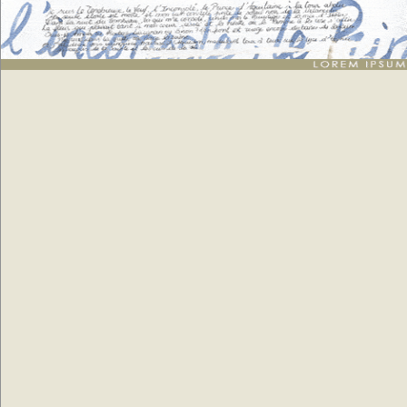
Lorem ipsum
: generate 20 lists of dummy texts for webdesigners or graphic artists -
random texts