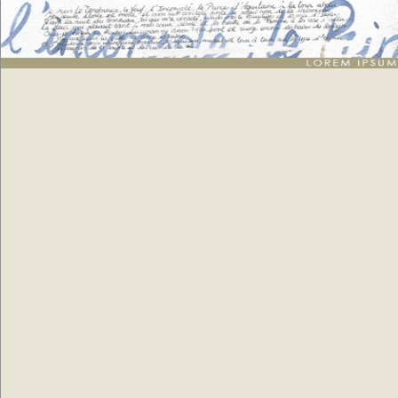
Texte en Leet Speak
: génération de 3 moyens paragraphes