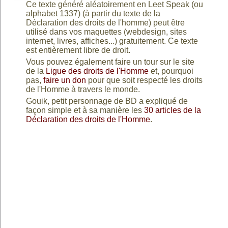
Ce texte généré aléatoirement en Leet Speak (ou
30
listes
aléatoi
alphabet 1337) (à partir du texte de la
Déclaration des droits de l'homme) peut être
listes
aléatoi
utilisé dans vos maquettes (webdesign, sites
internet, livres, affiches...) gratuitement. Ce texte
listes
aléatoi
est entièrement libre de droit.
aléatoi
Vous pouvez également faire un tour sur le site
de la
Ligue des droits de l'Homme
et, pourquoi
aléatoi
pas,
faire un don
pour que soit respecté les droits
de l'Homme à travers le monde.
Gouik, petit personnage de BD a expliqué de
façon simple et à sa manière les
30 articles de la
Déclaration des droits de l'Homme
.