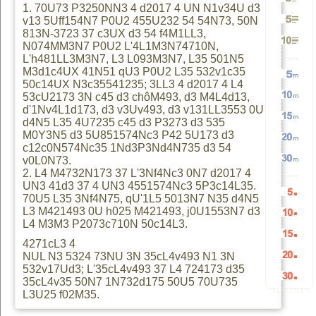
minusc
1. 70U73 P3250NN3 4 d2017 4 UN N1v34U d3
Génére
v13 5Uff154N7 P0U2 455U232 54 54N73, 50N
813N-3723 37 c3UX d3 54 f4M1LL3,
Génére
2
TEXTE
N074MM3N7 P0U2 L'4L1M3N74710N,
Génére
3
L'h481LL3M3N7, L3 L093M3N7, L35 501N5
M3d1c4UX 41N51 qU3 P0U2 L35 532v1c35
5
paragr
et
50c14UX N3c35541235; 3LL3 4 d2017 4 L4
Génére
53cU2173 3N c45 d3 chôM493, d3 M4L4d13,
10
paragr
d'1Nv4L1d173, d3 v3Uv493, d3 v131LL3553 0U
Génére
paragr
TEXTE
d4N5 L35 4U7235 c45 d3 P3273 d3 535
Génére
5
M0Y3N5 d3 5U851574Nc3 P42 5U173 d3
paragr
c12c0N574Nc35 1Nd3P3Nd4N735 d3 54
Génére
10
v0L0N73.
vers
2. L4 M4732N173 37 L'3Nf4Nc3 0N7 d2017 4
Génére
15
mots
UN3 41d3 37 4 UN3 4551574Nc3 5P3c14L35.
20
mots
70U5 L35 3Nf4N75, qU'1L5 5013N7 N35 d4N5
HTML
Génére
L3 M421493 0U h025 M421493, j0U1553N7 d3
30
mots
aléatoi
L4 M3M3 P2073c710N 50c14L3.
Génére
mots
aléatoi
4271cL3 4
Génére
5
NUL N3 5324 73NU 3N 35cL4v493 N1 3N
mots
aléatoi
532v17Ud3; L'35cL4v493 37 L4 724173 d35
Génére
10
aléatoi
35cL4v35 50N7 1N732d175 50U5 70U735
Génére
15
listes
L3U25 f02M35.
aléatoi
20
listes