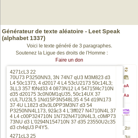
Générateur de texte aléatoire - Leet Speak
(alphabet 1337)
Voici le texte généré de 3 paragraphes.
Soutenez la Ligue des droits de l'Homme :
Faire un don
4271cL3 22
Génér
70U73 P3250NN3, 3N 74N7 qU3 M3M823 d3
L4 50c1373, 4 d2017 4 L4 53cU2173 50c14L3;
3LL3 357 f0Nd33 4 0873N12 L4 54715f4c710N
Passa
d35 d20175 3c0N0M1qU35, 50c14UX 37
un
cUL7U23L5 1Nd15P3N548L35 4 54 d19N173
Passa
37 4U L1823 d3v3L0PP3M3N7 d3 54
P3250NN4L173, 92âc3 4 L'3ff027 N4710N4L 37
en
nouv
4 L4 c00P324710N 1N732N4710N4L3, c0MP73
HTML
en
73NU d3 L'0294N154710N 37 d35 23550U2c35
d3 ch4qU3 P4Y5.
majusc
texte
Génére
vers
4271cL3 25