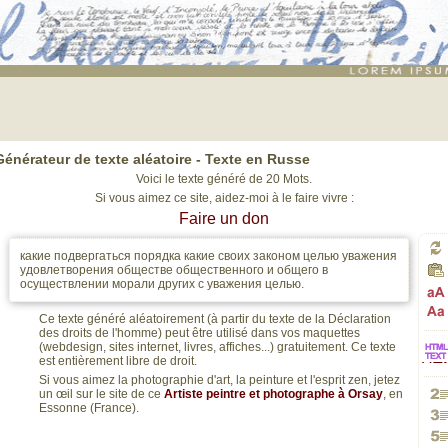
Texte russe
: génération de 20 mots
Générateur de texte aléatoire - Texte en Russe
Voici le texte généré de 20 Mots.
Si vous aimez ce site, aidez-moi à le faire vivre :
Faire un don
какие подвергаться порядка какие своих законом целью уважения
Gé
удовлетворения обществе общественного и общего в
осуществлении морали других с уважения целью.
Pa
Ce texte généré aléatoirement (à partir du texte de la Déclaration
un
Pa
des droits de l'homme) peut être utilisé dans vos maquettes
(webdesign, sites internet, livres, affiches...) gratuitement. Ce texte
est entièrement libre de droit.
HT
en
Si vous aimez la photographie d'art, la peinture et l'esprit zen, jetez
no
en
un œil sur le site de ce
Artiste peintre et photographe à Orsay
, en
Essonne (France).
Gé
ver
maj
Gé