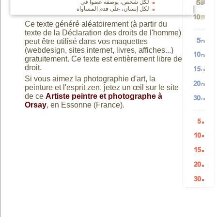
لكل شخص، بوصفه عضوا في
لكل إنسان، على قدم المساواة
Génére
2
TEXTE
Ce texte généré aléatoirement (à partir du
Génére
3
texte de la Déclaration des droits de l'homme)
peut être utilisé dans vos maquettes
5
paragr
et
(webdesign, sites internet, livres, affiches...)
Génére
10
paragr
gratuitement. Ce texte est entièrement libre de
Génére
droit.
paragr
TEXTE
Si vous aimez la photographie d'art, la
Génére
5
paragr
peinture et l'esprit zen, jetez un œil sur le site
Génére
10
de ce
Artiste peintre et photographe à
vers
Orsay
, en Essonne (France).
Génére
15
mots
20
mots
HTML
Génére
30
mots
aléatoi
Génére
mots
aléatoi
Génére
5
mots
aléatoi
Génére
10
aléatoi
Génére
15
listes
aléatoi
20
listes