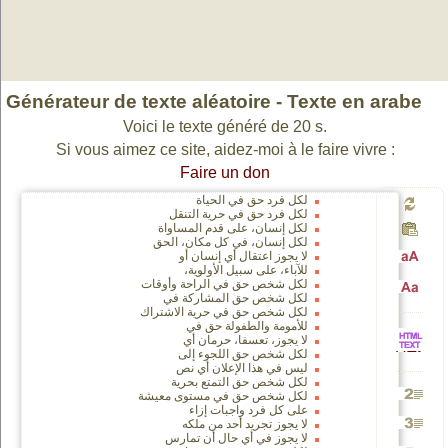
Générateur de texte aléatoire - Texte en arabe
Voici le texte généré de 20 s.
Si vous aimez ce site, aidez-moi à le faire vivre :
Faire un don
لكل فرد حق في الحياة
لكل فرد حق في حرية التنقل
Génér
لكل إنسان، على قدم المساواة
لكل إنسان، في كل مكان، الحق
لا يجوز اعتقال أي إنسان أو
للآباء، على سبيل الأولوية،
Passa
لكل شخص حق في الراحة وأوقات
un
لكل شخص حق المشاركة في
Passa
لكل شخص حق في حرية الاشتراك
للأمومة والطفولة حق في
en
لا يجوز، تعسفا، حرمان أي
nouv
لكل شخص حق اللجوء إلى
HTML
en
ليس في هذا الإعلان أي نص
لكل شخص حق التمتع بحرية
لكل شخص حق في مستوى معيشة
majusc
texte
على كل فرد واجبات إزاء
Génére
vers
لا يجوز تجريد أحد من ملكه
minusc
لا يجوز في أي حال أن تمارس
Génére