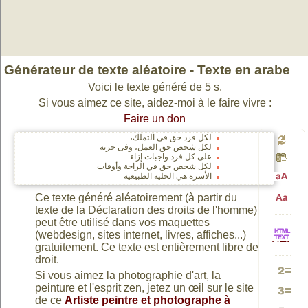
Générateur de texte aléatoire - Texte en arabe
Voici le texte généré de 5 s.
Si vous aimez ce site, aidez-moi à le faire vivre :
Faire un don
لكل فرد حق في التملك،
لكل شخص حق العمل، وفى حرية
Génér
على كل فرد واجبات إزاء
لكل شخص حق في الراحة وأوقات
الأسرة هي الخلية الطبيعية
Passa
un
Ce texte généré aléatoirement (à partir du
texte de la Déclaration des droits de l'homme)
Passa
peut être utilisé dans vos maquettes
en
(webdesign, sites internet, livres, affiches...)
nouv
HTML
gratuitement. Ce texte est entièrement libre de
en
droit.
majusc
Si vous aimez la photographie d'art, la
texte
Génére
vers
peinture et l'esprit zen, jetez un œil sur le site
minusc
de ce
Artiste peintre et photographe à
Génére