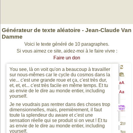
Générateur de texte aléatoire - Jean-Claude Van
Damme
Voici le texte généré de 10 paragraphes.
Si vous aimez ce site, aidez-moi à le faire vivre :
Faire un don
You see, là on voit qu'on a beaucoup à travailler
Génér
sur nous-mêmes car le cycle du cosmos dans la
vie... c'est une grande roue et ça, c'est très dur,
et, et, et... c'est très facile en même temps. Et tu
Passa
as envie de le dire au monde entier, including
un
yourself.
Passa
Je ne voudrais pas rentrer dans des choses trop
en
nouv
dimensionnelles, mais, premièrement, il faut
HTML
toute la splendeur du aware et c'est une
en
sensation réelle qui se produit si on veut ! Et tu
majusc
as envie de le dire au monde entier, including
texte
Génére
vers
yourself.