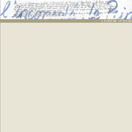
Jean-Claude Van Damme
: génération de 10 petites phrases