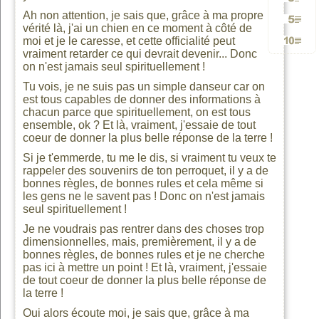
minusc
Génére
Ah non attention, je sais que, grâce à ma propre
vérité là, j'ai un chien en ce moment à côté de
Génére
2
TEXTE
moi et je le caresse, et cette officialité peut
vraiment retarder ce qui devrait devenir... Donc
Génére
3
on n'est jamais seul spirituellement !
5
paragr
et
Tu vois, je ne suis pas un simple danseur car on
10
est tous capables de donner des informations à
paragr
chacun parce que spirituellement, on est tous
paragr
TEXTE
ensemble, ok ? Et là, vraiment, j'essaie de tout
coeur de donner la plus belle réponse de la terre !
paragr
Si je t'emmerde, tu me le dis, si vraiment tu veux te
vers
rappeler des souvenirs de ton perroquet, il y a de
bonnes règles, de bonnes rules et cela même si
les gens ne le savent pas ! Donc on n'est jamais
HTML
seul spirituellement !
Je ne voudrais pas rentrer dans des choses trop
dimensionnelles, mais, premièrement, il y a de
bonnes règles, de bonnes rules et je ne cherche
pas ici à mettre un point ! Et là, vraiment, j'essaie
de tout coeur de donner la plus belle réponse de
la terre !
Oui alors écoute moi, je sais que, grâce à ma