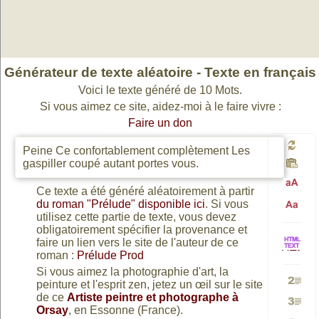
Générateur de texte aléatoire - Texte en français
Voici le texte généré de 10 Mots.
Si vous aimez ce site, aidez-moi à le faire vivre :
Faire un don
Peine Ce confortablement complètement Les
Génér
gaspiller coupé autant portes vous.
Ce texte a été généré aléatoirement à partir
Passa
un
du roman "Prélude" disponible ici
. Si vous
utilisez cette partie de texte, vous devez
Passa
obligatoirement spécifier la provenance et
en
faire un lien vers le site de l'auteur de ce
nouv
HTML
roman :
Prélude Prod
en
Si vous aimez la photographie d'art, la
peinture et l'esprit zen, jetez un œil sur le site
majusc
texte
Génére
vers
de ce
Artiste peintre et photographe à
minusc
Orsay
, en Essonne (France).
Génére