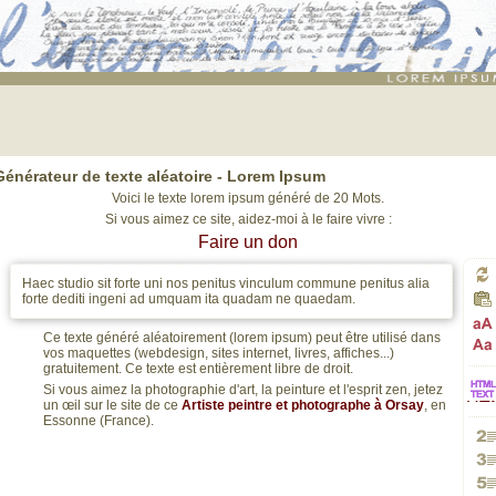
Lorem ipsum
: génération de 20 mots de faux texte pour webdesigners ou maquettistes - text
aléatoires
Générateur de texte aléatoire -
Lorem Ipsum
Voici le texte lorem ipsum généré de 20 Mots.
Si vous aimez ce site, aidez-moi à le faire vivre :
Faire un don
Haec studio sit forte uni nos penitus vinculum commune penitus alia
Gé
forte dediti ingeni ad umquam ita quadam ne quaedam.
Ce texte généré aléatoirement (lorem ipsum) peut être utilisé dans
Pa
vos maquettes (webdesign, sites internet, livres, affiches...)
un
Pa
gratuitement. Ce texte est entièrement libre de droit.
Si vous aimez la photographie d'art, la peinture et l'esprit zen, jetez
un œil sur le site de ce
Artiste peintre et photographe à Orsay
, en
HT
en
Essonne (France).
no
en
Gé
ver
maj
Gé