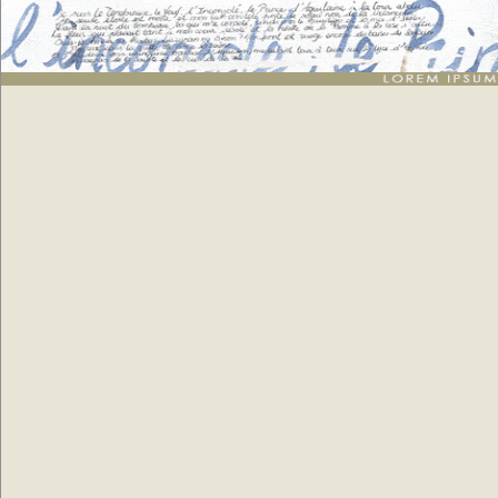
Lorem ipsum
: génération de 3 paragraphes de faux texte pour webdesigners ou
maquettistes - textes aléatoires