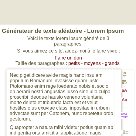
Générateur de texte aléatoire -
Lorem Ipsum
Voici le texte lorem ipsum généré de 3
paragraphes.
Si vous aimez ce site, aidez-moi à le faire vivre :
Faire un don
Taille des paragraphes :
petits
-
moyens
-
grands
Nec piget dicere avide magis hanc insulam
populum Romanum invasisse quam iuste.
Génér
Ptolomaeo enim rege foederato nobis et socio
ob aerarii nostri angustias iusso sine ulla culpa
proscribi ideoque hausto veneno voluntaria
Passa
un
morte deleto et tributaria facta est et velut
Passa
hostiles eius exuviae classi inpositae in urbem
advectae sunt per Catonem, nunc repetetur ordo
en
nouv
gestorum.
HTML
en
Quapropter a natura mihi videtur potius quam ab
indigentia orta amicitia, applicatione magis
majusc
texte