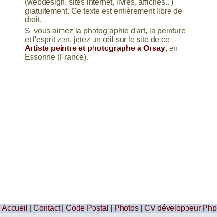
(webdesign, sites internet, livres, affiches...)
20
listes
gratuitement. Ce texte est entièrement libre de
droit.
30
listes
aléatoi
Si vous aimez la photographie d'art, la peinture
listes
aléatoi
et l'esprit zen, jetez un œil sur le site de ce
Artiste peintre et photographe à Orsay
, en
listes
aléatoi
Essonne (France).
aléatoi
aléatoi
Accueil
|
Contact
|
Code Postal
|
Photos
|
CV développeur Php