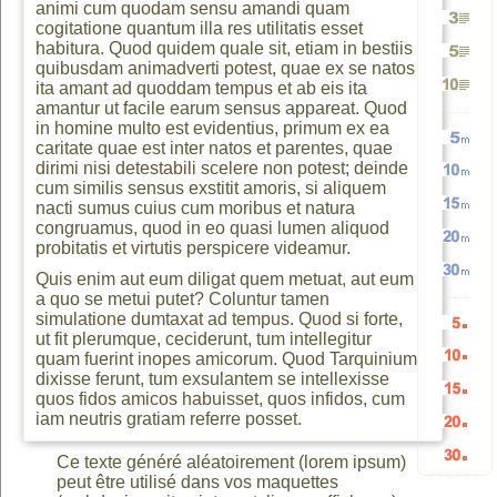
animi cum quodam sensu amandi quam
Génére
vers
minusc
cogitatione quantum illa res utilitatis esset
Génére
habitura. Quod quidem quale sit, etiam in bestiis
quibusdam animadverti potest, quae ex se natos
Génére
2
TEXTE
ita amant ad quoddam tempus et ab eis ita
amantur ut facile earum sensus appareat. Quod
Génére
3
in homine multo est evidentius, primum ex ea
5
paragr
et
caritate quae est inter natos et parentes, quae
Génére
dirimi nisi detestabili scelere non potest; deinde
10
paragr
cum similis sensus exstitit amoris, si aliquem
Génére
nacti sumus cuius cum moribus et natura
paragr
TEXTE
congruamus, quod in eo quasi lumen aliquod
Génére
5
paragr
probitatis et virtutis perspicere videamur.
Génére
10
vers
Quis enim aut eum diligat quem metuat, aut eum
Génére
15
mots
a quo se metui putet? Coluntur tamen
simulatione dumtaxat ad tempus. Quod si forte,
20
mots
ut fit plerumque, ceciderunt, tum intellegitur
HTML
Génére
quam fuerint inopes amicorum. Quod Tarquinium
30
mots
aléatoi
dixisse ferunt, tum exsulantem se intellexisse
Génére
mots
aléatoi
quos fidos amicos habuisset, quos infidos, cum
Génére
5
iam neutris gratiam referre posset.
mots
aléatoi
Génére
10
aléatoi
Ce texte généré aléatoirement (lorem ipsum)
Génére
15
listes
peut être utilisé dans vos maquettes
aléatoi