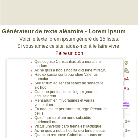
Générateur de texte aléatoire -
Lorem Ipsum
Voici le texte lorem ipsum généré de 15 listes.
Si vous aimez ce site, aidez-moi à le faire vivre :
Faire un don
Quo cognito Constantius ultra mortalem
modum
Génér
Ac ne quis a nobis hoc ita dici forte miretur,
Hac ex causa conlaticia stipe Valerius
humatur
Sed ut tum ad senem senex de senectute,
Passa
sic hoc
un
Cumque pertinacius ut legum gnarus
Passa
accusatorem
Mensarum enim voragines et varias
en
voluptatum
nouv
Eo adducta re per Isauriam, rege Persarum
HTML
en
bellis
Quid? qui se etiam nunc subsidiis
patrimonii aut
majusc
texte
Victus universis caro ferina est lactisque
Génére
vers
Ac ne quis a nobis hoc ita dici forte miretur,
minusc
Quam ob rem cave Catoni anteponas ne
Génére