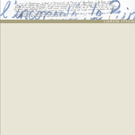
Lorem ipsum
: génération de 15 listes de faux texte pour webdesigners ou maquettistes -
textes aléatoires