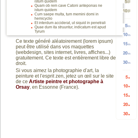
istum quidem
Quam ob rem cave Catoni anteponas ne
Génére
2
TEXTE
istum quidem
Cum saepe multa, tum memini domi in
Génére
3
hemicyclio
Et interdum acciderat, ut siquid in penetrali
5
paragr
et
Quae dum ita struuntur, indicatum est apud
Tyrum
Génére
10
paragr
Ce texte généré aléatoirement (lorem ipsum)
Génére
paragr
TEXTE
peut être utilisé dans vos maquettes
Génére
5
(webdesign, sites internet, livres, affiches...)
paragr
gratuitement. Ce texte est entièrement libre de
Génére
10
droit.
vers
Génére
15
mots
Si vous aimez la photographie d'art, la
peinture et l'esprit zen, jetez un œil sur le site
20
mots
de ce
Artiste peintre et photographe à
HTML
Génére
Orsay
, en Essonne (France).
30
mots
aléatoi
Génére
mots
aléatoi
Génére
5
mots
aléatoi
Génére
10
aléatoi
Génére
15
listes
aléatoi
20
listes