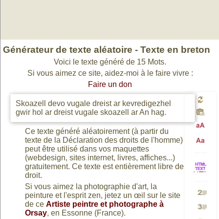
Générateur de texte aléatoire - Texte en breton
Voici le texte généré de 15 Mots.
Si vous aimez ce site, aidez-moi à le faire vivre :
Faire un don
Skoazell devo vugale dreist ar kevredigezhel
Génér
gwir hol ar dreist vugale skoazell ar An hag.
Ce texte généré aléatoirement (à partir du
Passa
un
texte de la Déclaration des droits de l'homme)
peut être utilisé dans vos maquettes
Passa
(webdesign, sites internet, livres, affiches...)
en
gratuitement. Ce texte est entièrement libre de
nouv
HTML
droit.
en
Si vous aimez la photographie d'art, la
peinture et l'esprit zen, jetez un œil sur le site
majusc
texte
Génére
vers
de ce
Artiste peintre et photographe à
minusc
Orsay
, en Essonne (France).
Génére