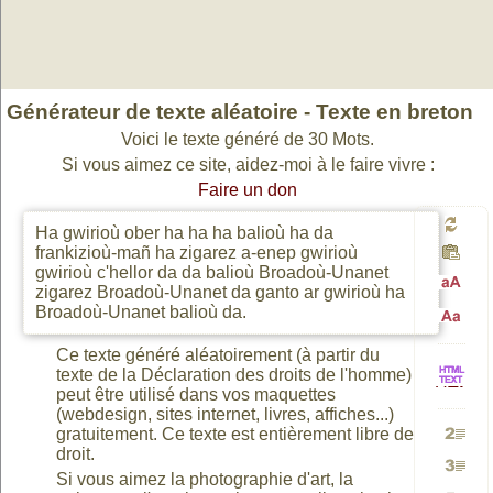
Générateur de texte aléatoire - Texte en breton
Voici le texte généré de 30 Mots.
Si vous aimez ce site, aidez-moi à le faire vivre :
Faire un don
Ha gwirioù ober ha ha ha balioù ha da
Génér
frankizioù-mañ ha zigarez a-enep gwirioù
gwirioù c'hellor da da balioù Broadoù-Unanet
zigarez Broadoù-Unanet da ganto ar gwirioù ha
Passa
Broadoù-Unanet balioù da.
un
Passa
Ce texte généré aléatoirement (à partir du
en
texte de la Déclaration des droits de l'homme)
nouv
HTML
peut être utilisé dans vos maquettes
en
(webdesign, sites internet, livres, affiches...)
gratuitement. Ce texte est entièrement libre de
majusc
texte
droit.
Génére
vers
minusc
Si vous aimez la photographie d'art, la
Génére