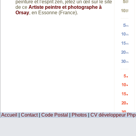
peinture et l'esprit zen, jetez un œil sur le site
de ce
Artiste peintre et photographe à
Génére
2
TEXTE
Orsay
, en Essonne (France).
Génére
3
5
paragr
et
Génére
10
paragr
Génére
paragr
TEXTE
Génére
5
paragr
Génére
10
vers
Génére
15
mots
20
mots
HTML
Génére
30
mots
aléatoi
Génére
mots
aléatoi
Génére
5
mots
aléatoi
Génére
10
aléatoi
Accueil
|
Contact
|
Code Postal
|
Photos
|
CV développeur Php
Génére
15
listes
aléatoi
20
listes