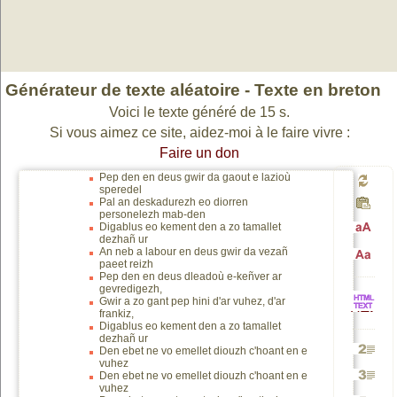
Générateur de texte aléatoire - Texte en breton
Voici le texte généré de 15 s.
Si vous aimez ce site, aidez-moi à le faire vivre :
Faire un don
Pep den en deus gwir da gaout e lazioù
speredel
Génér
Pal an deskadurezh eo diorren
personelezh mab-den
Digablus eo kement den a zo tamallet
dezhañ ur
Passa
An neb a labour en deus gwir da vezañ
un
paeet reizh
Passa
Pep den en deus dleadoù e-keñver ar
gevredigezh,
en
Gwir a zo gant pep hini d'ar vuhez, d'ar
nouv
frankiz,
HTML
en
Digablus eo kement den a zo tamallet
dezhañ ur
Den ebet ne vo emellet diouzh c'hoant en e
majusc
texte
vuhez
Génére
vers
Den ebet ne vo emellet diouzh c'hoant en e
minusc
vuhez
Génére