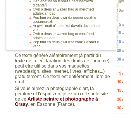
Den ebet ne vo tennet e berc'hentiezh
digantañ
Génére
2
TEXTE
Gwir o deus ar wazed hag ar merc'hed
adalek an oad
Génére
3
Pep hini en deus gwir da gemer perzh e
gouarnerezh
5
paragr
et
Ar gwir-mañ n'haller ket daveiñ dezhañ pa
vez
Génére
10
Gwir o deus ar wazed hag ar merc'hed
paragr
adalek an oad
Génére
Pep hini en deus gwir d'ar frankiz d'ober e
paragr
TEXTE
veno
Génére
5
paragr
Ce texte généré aléatoirement (à partir du
Génére
10
texte de la Déclaration des droits de l'homme)
vers
Génére
15
mots
peut être utilisé dans vos maquettes
(webdesign, sites internet, livres, affiches...)
20
mots
gratuitement. Ce texte est entièrement libre de
HTML
Génére
droit.
30
mots
aléatoi
Génére
Si vous aimez la photographie d'art, la
mots
aléatoi
peinture et l'esprit zen, jetez un œil sur le site
Génére
5
de ce
Artiste peintre et photographe à
mots
aléatoi
Orsay
, en Essonne (France).
Génére
10
aléatoi
Génére
15
listes
aléatoi
20
listes