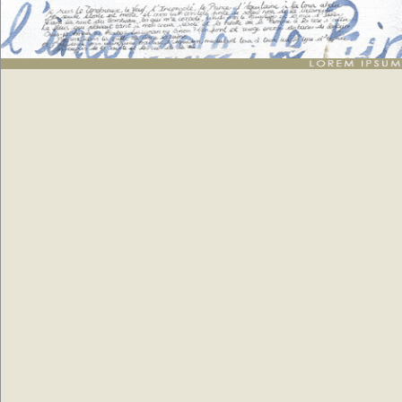
Lorem ipsum
: génération de 1 grands paragraphes de faux texte pour webdesigners ou
maquettistes - textes aléatoires