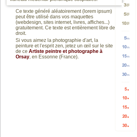
Génére
vers
minusc
Ce texte généré aléatoirement (lorem ipsum)
Génére
peut être utilisé dans vos maquettes
Génére
2
TEXTE
(webdesign, sites internet, livres, affiches...)
gratuitement. Ce texte est entièrement libre de
Génére
3
droit.
5
paragr
et
Si vous aimez la photographie d'art, la
Génére
peinture et l'esprit zen, jetez un œil sur le site
10
paragr
de ce
Artiste peintre et photographe à
Génére
Orsay
, en Essonne (France).
paragr
TEXTE
Génére
5
paragr
Génére
10
vers
Génére
15
mots
20
mots
HTML
Génére
30
mots
aléatoi
Génére
mots
aléatoi
Génére
5
mots
aléatoi
Génére
10
aléatoi
Génére
15
listes
aléatoi