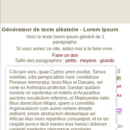
Générateur de texte aléatoire -
Lorem Ipsum
Voici le texte lorem ipsum généré de 1
paragraphe.
Si vous aimez ce site, aidez-moi à le faire vivre :
Faire un don
Taille des paragraphes :
petits
-
moyens
-
grands
Ciliciam vero, quae Cydno amni exultat, Tarsus
nobilitat, urbs perspicabilis hanc condidisse
Génér
Perseus memoratur, Iovis filius et Danaes, vel
certe ex Aethiopia profectus Sandan quidam
nomine vir opulentus et nobilis et Anazarbus
Passa
un
auctoris vocabulum referens, et Mopsuestia vatis
Passa
illius domicilium Mopsi, quem a conmilitio
Argonautarum cum aureo vellere direpto
en
nouv
redirent, errore abstractum delatumque ad
HTML
Africae litus mors repentina consumpsit, et ex eo
en
cespite punico tecti manes eius heroici dolorum
majusc
varietati medentur plerumque sospitales.
texte