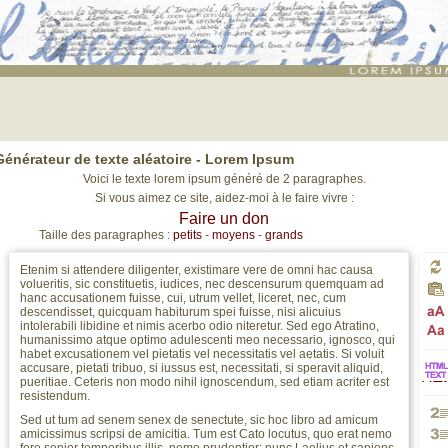
Lorem ipsum
: génération de 2 grands paragraphes de faux texte pour webdesigners ou
maquettistes - textes aléatoires
Générateur de texte aléatoire -
Lorem Ipsum
Voici le texte lorem ipsum généré de 2 paragraphes.
Si vous aimez ce site, aidez-moi à le faire vivre :
Faire un don
Taille des paragraphes :
petits
-
moyens
-
grands
Etenim si attendere diligenter, existimare vere de omni hac causa
volueritis, sic constituetis, iudices, nec descensurum quemquam ad
Gé
hanc accusationem fuisse, cui, utrum vellet, liceret, nec, cum
descendisset, quicquam habiturum spei fuisse, nisi alicuius
intolerabili libidine et nimis acerbo odio niteretur. Sed ego Atratino,
Pa
humanissimo atque optimo adulescenti meo necessario, ignosco, qui
un
Pa
habet excusationem vel pietatis vel necessitatis vel aetatis. Si voluit
accusare, pietati tribuo, si iussus est, necessitati, si speravit aliquid,
pueritiae. Ceteris non modo nihil ignoscendum, sed etiam acriter est
HT
en
resistendum.
no
en
Sed ut tum ad senem senex de senectute, sic hoc libro ad amicum
amicissimus scripsi de amicitia. Tum est Cato locutus, quo erat nemo
Gé
ver