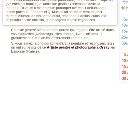
fere senior temporibus illis, nemo prudentior; nunc Laelius et sapiens
maj
Gé
(sic enim est habitus) et amicitiae gloria excellens de amicitia
te
min
loquetur. Tu velim a me animum parumper avertas, Laelium loqui
Gé
ipsum putes. C. Fannius et Q. Mucius ad socerum veniunt post
2
Gé
mortem Africani; ab his sermo oritur, respondet Laelius, cuius tota
TE
3
disputatio est de amicitia, quam legens te ipse cognosces.
Gé
5
Ce texte généré aléatoirement (lorem ipsum) peut être utilisé dans
pa
Gé
10
et
vos maquettes (webdesign, sites internet, livres, affiches...)
pa
Gé
gratuitement. Ce texte est entièrement libre de droit.
pa
5
Gé
Si vous aimez la photographie d'art, la peinture et l'esprit zen, jetez
un œil sur le site de ce
Artiste peintre et photographe à Orsay
, en
pa
10
Gé
TE
Essonne (France).
15
mo
Gé
20
mo
Gé
30
ver
mo
Gé
alé
mo
5
Gé
alé
mo
10
Gé
HT
alé
15
alé
lis
20
alé
lis
30
lis
alé
lis
alé
lis
alé